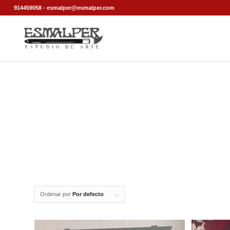
914459058 - esmalper@esmalper.com
Ordenar por
Por defecto