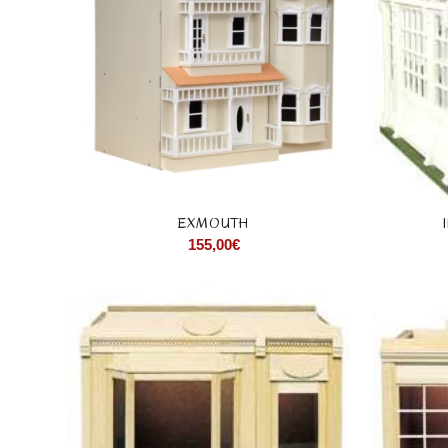
EXMOUTH
155,00
€