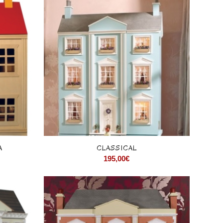
A
CLASSICAL
195,00
€