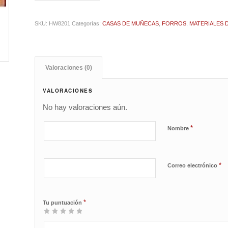
SKU:
HW8201
Categorías:
CASAS DE MUÑECAS
,
FORROS
,
MATERIALES
Valoraciones (0)
VALORACIONES
No hay valoraciones aún.
*
Nombre
*
Correo electrónico
*
Tu puntuación
1
2 de
3 de 5
4 de 5
5 de 5