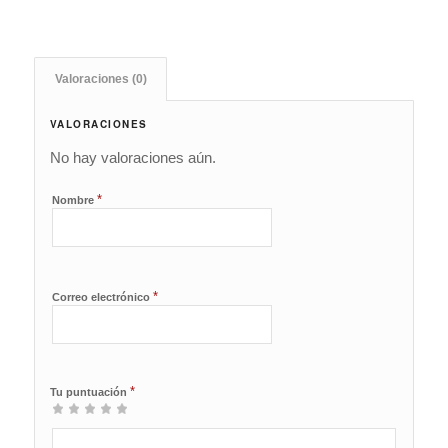
Valoraciones (0)
VALORACIONES
No hay valoraciones aún.
*
Nombre
*
Correo electrónico
*
Tu puntuación
1
2 de
3 de 5
4 de 5
5 de 5