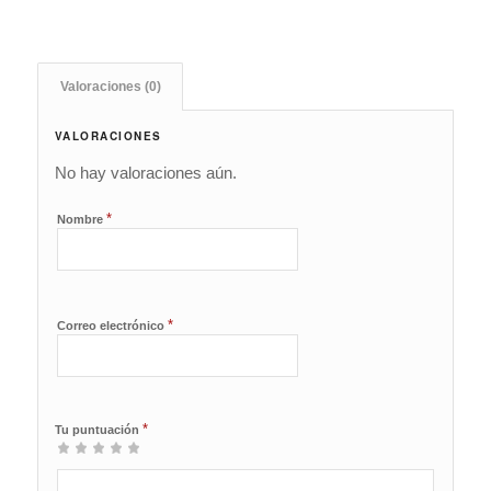
Valoraciones (0)
VALORACIONES
No hay valoraciones aún.
*
Nombre
*
Correo electrónico
*
Tu puntuación
1
2 de
3 de 5
4 de 5
5 de 5