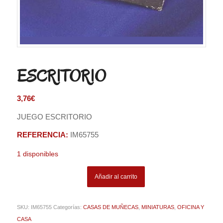
ESCRITORIO
3,76
€
JUEGO ESCRITORIO
REFERENCIA:
IM65755
1 disponibles
Añadir al carrito
SKU:
IM65755
Categorías:
CASAS DE MUÑECAS
,
MINIATURAS
,
OFICINA Y
CASA