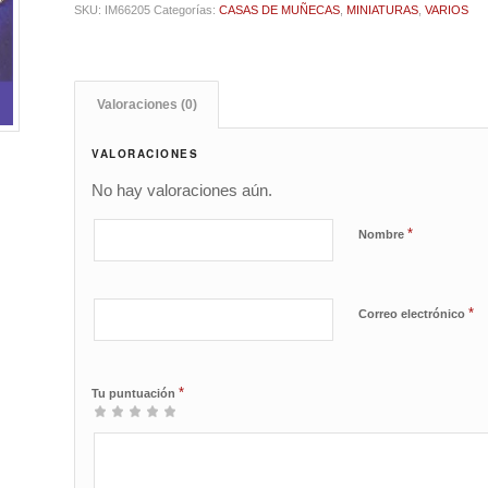
SKU:
IM66205
Categorías:
CASAS DE MUÑECAS
,
MINIATURAS
,
VARIOS
Valoraciones (0)
VALORACIONES
No hay valoraciones aún.
*
Nombre
*
Correo electrónico
*
Tu puntuación
1
2 de
3 de 5
4 de 5
5 de 5
de
5
estrellas
estrellas
estrellas
5
estrellas