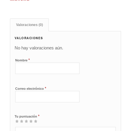
Valoraciones (0)
VALORACIONES
No hay valoraciones aún.
*
Nombre
*
Correo electrónico
*
Tu puntuación
1
2 de
3 de 5
4 de 5
5 de 5