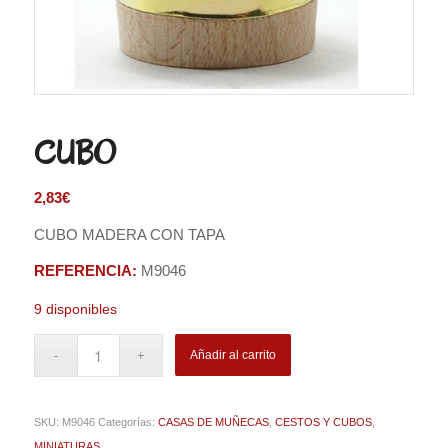
CUBO
2,83
€
CUBO MADERA CON TAPA
REFERENCIA:
M9046
9 disponibles
Añadir al carrito
SKU:
M9046
Categorías:
CASAS DE MUÑECAS
,
CESTOS Y CUBOS
,
MINIATURAS