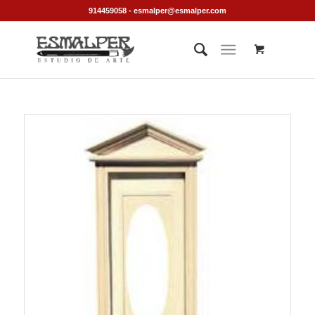
914459058 - esmalper@esmalper.com