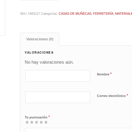
SKU:
HW1117
Categorías:
CASAS DE MUÑECAS
,
FERRETERÍA
,
MATERIAL
Valoraciones (0)
VALORACIONES
No hay valoraciones aún.
*
Nombre
*
Correo electrónico
*
Tu puntuación
1
2 de
3 de 5
4 de 5
5 de 5