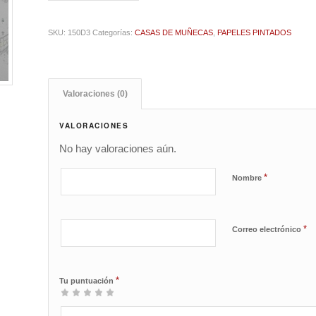
SKU:
150D3
Categorías:
CASAS DE MUÑECAS
,
PAPELES PINTADOS
Valoraciones (0)
VALORACIONES
No hay valoraciones aún.
*
Nombre
*
Correo electrónico
*
Tu puntuación
1
2 de
3 de 5
4 de 5
5 de 5